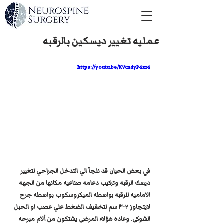
عمليه تغيير ديسكين بالرقبه
https://youtu.be/KVcndyP4xr4
في بعض الحيان قد نلجأ الي التدخل الجراحي لتغيير 
ديسك الرقبه وتركيب دعامه صناعيه مكانها من الجهه 
الاماميه للرقبه بواسطه الميكروسكوب بواسطه جرح 
لايتجاوز ٢-٣ سم لتخفيف الضغط علي عصب او الحبل 
الشوكي. وعاده هؤلاء المرضي يشتكون من ألام مبرحه 