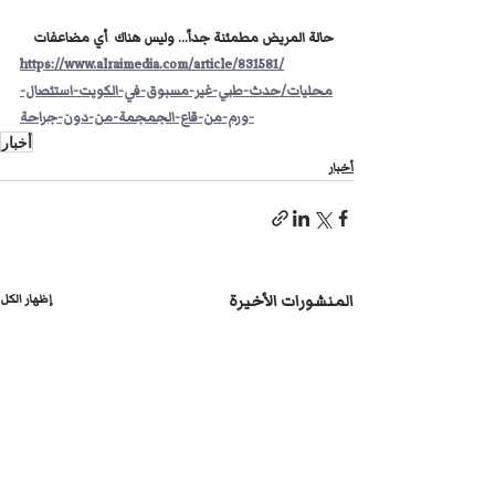
حالة المريض مطمئنة جداً... وليس هناك  أي مضاعفات
https://www.alraimedia.com/article/831581/
محليات/حدث-طبي-غير-مسبوق-في-الكويت-استئصال-
ورم-من-قاع-الجمجمة-من-دون-جراحة-
أخبار
أخبار
المنشورات الأخيرة
إظهار الكل