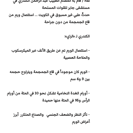
لقاء / قام به المقدم الطبيب عبد الرحمن الكندري في 
مستشفى جابر للقوات المسلحة
حدثٌ طبي غير مسبوق في الكويت ... استئصال ورم من 
قاع الجمجمة من دون جراحة
الكندري لـ «الراي»:
- استئصال الورم تم عن طريق الأنف عبر الميكرسكوب 
والملاحة العصبية
- الورم كان موجوداً في قاع الجمجمة ويتراوح حجمه  
بين 3 و4 سم
- أورام الغدة النخامية تشكل نحو 10 في المئة من أورام 
الرأس و95 في المئة منها حميدة
- تأثر النظر والضعف الجنسي   والصداع المتكرر  أبرز 
أعراض الورم