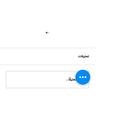
تعليقات
لقاء د.عبدالرحمن الكندري في
اكتب تعليقًا...
برنامج (ليالي الكويت) بعد حصوله
على الزمالة الكورية في جراحة
المناظير
اوقات العمل
الأحد - الخميس